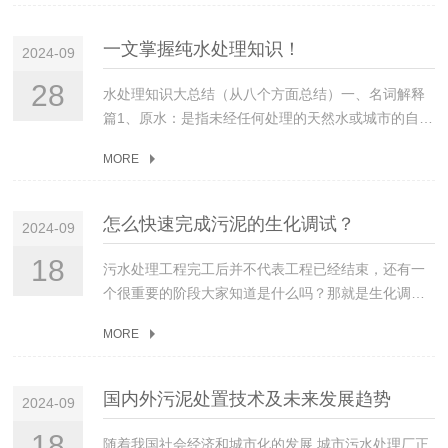
以水中Ca2+和Mg2+的总含量称为水的总硬度。9.暂
人员密切关注污水中各营养组分的含量，尤其是北方
区入住率提升），需及时调整运行参数或增设预处理单元，避
冶炼污水，含放射性特质，含Pb,Cr等毒性重金属和含
泵体引起堵塞。c)泵房的集水池一般每年至少清理一
时硬度：由于水中含有Ca(HCO3)2和Mg(HCO3)2而
11月初需要供暖，供暖设备的清洗会短期产生大量pH
免设备“过载”；严禁违规进水：禁止将建筑垃圾、强酸强碱废
F污水等）混凝剂的种类有不少于200－300种。分
次，同时进行相关设备检修。d)对软启动器及其他附
一文掌握纯水处理知识！
形成的硬度，经煮沸后可把硬度去掉，这种硬度称为
2024-09
过高或过低的污水流入下水管道，容易对城市污水处
液排入设备，防止堵塞管道、破坏生化系统。
类：1)无机复合聚合物混凝剂：混凝剂的未来发展方
属设备的管理等可按变配电站内容执行。(b)、安全操
碳酸盐硬度，亦称暂时硬度。10.永久硬度：由于，水
理生化系统造成冲击。根据常年的污水处理运营经
向：聚合硫酸铝铁（PFAS）、聚合氯化铝铁
28
作a）当泵房突然断电或设备发生重大事故时，及时处
水处理知识大总结（从八个方面总结）一、名词解释
中含CaSO4（CaCl2）和MgSO4（MgCl2）等盐类物
验，要提前备好药剂及加药设备，并根据实际情况及
（PFAC）、聚合硫酸氯化铁（PFSC）、聚合硫酸氯
理，并及时向污水厂主管部门报告，不得擅自接通电
篇1、原水：是指未经任何处理的天然水或城市的自来
质而形成的硬度，经煮沸后也不能去除，这种硬度称
时调整。三、污泥泥龄的控制秋冬季节活性污泥中的
化铝（PASC）、聚合铝硅（PASi）、聚合铁硅
源或修理设备。b）清理泵房集水池时，特别注意防中
水等也叫生水2、澄清水：去除了原水中的悬浮杂质的
为非碳酸盐硬度，亦称永久硬度。11.软化水：是指将
微生物活性较低，因此大多会选择提高污泥浓度来保
（PFSi）、聚合硅酸铝（PSA）、聚合硅酸铁
MORE
毒，事先制定操作方案，开具下井作业工作票，并符
水。3、除盐水：是指水中的阳、阴离子基本上除去或
水中硬度(主要指水中钙、镁离子)去除或降低一定程
持活性，每个地区污泥浓度的控制各有不同。污水处
（PSF）2)无机－有机复合：聚合铝/铁-聚丙烯酰胺、
合相应规程。c）维护、检修人员在水泵开启至运行稳
降低到一定程度的水称为除盐水。除盐的方法有蒸馏
度的水。水在软化过程中，仅硬度降低，而总含盐量
理厂管理人员应该在10月底之前，把污泥浓度提高到
聚合铝/铁-甲壳素、聚合铝/铁-天然有机高分子、聚合
定后，交付运行人员并确认后方可离开。d）严禁频繁
法、电渗析法、反渗透法、离子交换法等。4、浊度：
不变。12.脱盐水：是指水中盐类(主要是溶于水的强
怎么快速完成污泥的生化调试？
往年的正常范围，如果短时间内通过不脱泥或者少脱
2024-09
铝/铁-其它合成有机高分子3)有机高分子絮凝剂：阳离
启动水泵，每小时启动不得超过3次。f）泵运行中发
就是指水的浑浊程度，它是因水中含有一定的悬浮物
电解质)除去或降低到一定程度的水。其电导率一般为
泥来实现污泥浓度的提升，会使微生物生长时间过
子有机化合物A.天然改性高分子絮凝剂：无毒易降
现下列情况时，立即停机。①控制信号突然异常或中
（包括胶体物质）所产生的光学效应。单位用NTU表
18
1.0-10.0μs／cm，电阻率(25℃)0.1-1000000Ω.cm，
污水处理工程完工后并不代表工程已经结束，还有一
长，从而会引起污泥过度老化，终导致产生生物泡沫
解，如甲壳素等B.多功能絮凝剂：絮凝、缓蚀阻垢、
断。②突然发生异常声响及振动。③油室轴承温度过
示。浊度是在外观上判断水是否遭受污染的主要特征
含盐量为1.5mg／L。13.纯水：是指水中的强电解质
个很重要的阶段大家知道是什么吗？那就是生化调
或者污泥膨胀。因此，污水厂工作人员应该从现在开
杀菌灭藻C.微生物絮凝剂2.助凝剂‍助凝剂可以参加混
高。④压力表、电流表的显示值过高或过低。⑤机房
之一。浊度的标准单位规定为1mgSi02所构成的浑浊
和弱电解质(如SiO2、C02等)。去除或降低到一定程
试！它可是污水工程一个重要的阶段，调试的成功与
始，逐步减少排泥量，保证剩余污泥的稳定排放，在
凝，也可不参加混凝。通俗的讲，在某一特定的水处
管线、阀门发生大量漏水。⑥电机发生严重故障。
度为1度。5、絮凝剂：能引起胶粒产生凝结架桥而发
MORE
度的水。其电导率一般为：1.0—0.1μs/cm，电阻率
否直接决定了整个工程的成败！调试第一步投加污
保证污泥稳定排放的前提下，采用一些较为缓和的措
理工艺中，凡是不能单独作混凝剂但可以与混凝剂配
(c)、维护保养a）每半年检查、调整、更换水泵机械
生絮凝作用的药剂。6、总碱度：是指水中能与强酸发
1.0--1000000Ω.cm。含盐量＜1mg／l。14.超纯水：
泥，生化调试投加污泥你知道吗？按污泥来源分为三
施来控制污泥泥龄，这需要一个较长时间的工艺调整
合使用而提高或改善凝聚和絮凝效果的化学药剂均可
密封、润滑油一次。b）定期检修集水池浮球液位计及
生中和作用的物质总量。7、酸度：是指水中能与强碱
是指水中的导电介质几乎完全去除，同时不离解的气
类：一、采用干污泥投加根据具体情况，采用干污泥
过程。
国内外污泥处置技术及未来发展趋势
称为助凝剂。由于原水水质千差万别，没有一种混凝
转换装置。(d)、技术指标有备用设备时，工作设备的
2024-09
发生中和作用的物质总量。8、硬度：是指水中某些易
体、胶体以及有机物质(包括细菌等)也去除至很低程
投加投加量一般按污泥浓度计算：举例说明：好氧池
剂是在任何水质条件下都适用的万能药剂，因此，无
完好率达到100%；泵房设备的综合完好率应达到95%
于形成沉淀物的金属离子，通常指钙、镁离子含量。
度的水。其电导率一般为O.1—0.055μs/cm，电阻率
容积1000立方，按正常好氧池污泥浓度3000mg/l计
18
随着我国社会经济和城市化的发展,城市污水处理厂正
论是混凝剂还是助凝剂，都需要根据所要处理的原水