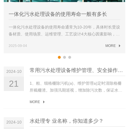
一体化污水处理设备的使用寿命一般有多长
一体化污水处理设备的使用寿命通常为10-20年，具体时长受设
备材质、使用场景、运维管理、工艺设计4大核心因素影响，差
异较大，可从关键影响维度及延长寿命的方法展开分析：一、
2025-09-04
MORE
核心影响因素：决定寿命的4个关键维度设备材质（基础因素）
主体材质直接影响抗腐蚀、抗老化能力：碳钢（刷防腐涂
层）：寿命8-12年，易受污水中酸碱、盐分腐蚀，需定期补涂
涂层；玻璃钢（FRP）：寿命15-20年，耐腐性强，适配生活污
常用污水处理设备维护管理、安全操作、保养知识
2024-10
水、低浓度工业污水（如食品废水）；不锈钢（304/316L）：
21
寿命18-25年，耐强腐蚀，适合高盐、高酸碱工业污水（如化
1、粗、细格栅除污机(a)、维护管理a)定时清除格栅
工、电镀废水），成本较高但耐用性优。使用场景（负荷影
所截栅渣。加强汛期巡视，增加除污次数，保证水流
响）生活污水（如小区、农村）：水质稳定、污染物浓度低，
畅通。b）格栅除污机工作时，监视设备的运转情况，
MORE
设备运行负荷平稳，寿命多可达15-20年；小型工业污水（如食
发现故障应立即停车检修。c）格栅前遇到大块杂物及
品、养殖）：若预处理到位（如去除油脂、悬浮物），寿命12-
漂浮物，及时清捞，以防损坏除污机部件。d）每次除
18年；若直接处理高浓度、高杂质污水（如未过滤的屠宰废
污机维护、检修工作完毕后及时清理格栅机内外卫
水处理专 业名称，你知道多少？
2024-10
水），易堵塞管道、磨损部件，寿命可能缩短至8-12年。运维
生，保持干净。(b)、安全操作a)除污机、螺旋输送