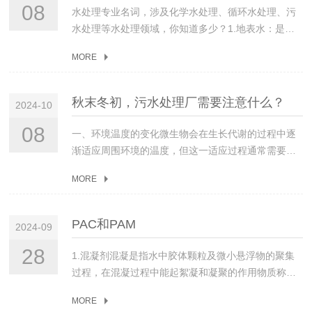
管理（关键变量）运维是否规范对寿命影响极大：规范运维
机、压渣机保养、检修后，检查设备是否具备开机条
08
水处理专业名词，涉及化学水处理、循环水处理、污
（定期清理格栅、更换滤料、检修曝气机、补充微生物）：可
件。b)除污机、螺旋输送机、压渣机被硬物卡住或垃
水处理等水处理领域，你知道多少？1.地表水：是指
延长寿命3-5年，避免因部件损坏、工艺失效导致设备提前报
圾缠绕时，必须停机后进行处理。c)检修除污机或人
存在于地壳表面,暴露于大气的水,是河流、冰川、湖
废；疏于管理（如格栅堵塞导致污水漫溢、曝气机故障不维修
工清捞栅渣时注意安全，并有有效的监护。(c)、维护
MORE
泊、沼泽四种水体的总称,亦称“陆地水”。2.地下水：
使生化系统崩溃）：可能使设备3-5年内出现严重故障，大幅缩
保养a)保持除污机及其周围清洁。b)细格栅每天清理
是贮存于包气带（包气带是指位于地球表面以下、潜
短使用寿命。工艺设计（先天条件）适配性设计：若设备工艺
后墙板，集渣口纤维性垃圾一次。c)发现除污机的传
水面以上的地质介质）以下地层空隙,包括岩石孔隙、
秋末冬初，污水处理厂需要注意什么？
（如A/O、MBR）与污水水质匹配，且预留一定负荷冗余（如
2024-10
动链瓣有断裂现象等，立即更换。d)除污机、螺旋输
裂隙和溶洞之中的水.地下水存在于地壳岩石裂缝或土
设计处理量比实际需求高20%），设备运行更稳定，寿命更
送机、压渣机按计划定期检修。2、进水区、出水区设
壤空隙中。3.原水：是指采集于自然界，包括并不仅
08
一、环境温度的变化微生物会在生长代谢的过程中逐
长；低成本劣质设计：如曝气管径过小、沉淀池容积不足，易
备(a)、设备管理a)必须严格执行巡视检查制度，并符
限于地下水，水库水等自然界中能见到的水源的水，
渐适应周围环境的温度，但这一适应过程通常需要耗
导致运行卡顿、处理效率下降，长期超负荷运行会加速设备老
合下列规定：①注意观察各种仪表显示是否正常、稳
未经过任何人工的净化处理。4.总碱度：水中能与强
费较长的时间。南方城市季节过渡不明显，但是北方
化。二、延长使用寿命的3个实用方法定期常规维护预处理系
定。②轴承温升不得超过环境温度35℃，较高温度不
酸发生中和作用的物质的总量。这类物质包括强碱、
MORE
在秋雨过后，环境温度突然降低的情况下，微生物很
统：每周清理格栅、滤网，每月检查调节池搅拌装置；生化系
得超过75℃。③机械填料压盖处不得有发热异常情
弱碱、强碱弱酸盐等。5.酚酞碱度：就是用酚酞作指
难在短期内轻易适应。因此，污水处理厂根据往年气
统：每季度检测微生物活性，按需补充菌种；每半年清理曝气
况，定期检查油脂泵或自动加油装置的工作情况，以
示剂所测得的碱度（滴定终点pH＝8.2～8.4）。6.甲
温变化规律，应提前做好相应预案，在秋季气温刚开
盘（防止堵塞）；深度处理：每年更换石英砂、活性炭等滤
PAC和PAM
水润滑的填料，滴水不成线。④潜水泵机组不得有异
2024-09
基橙碱度：就是以甲基橙作指示剂所测得的碱度（滴
始下降时，缓慢地进行活性污泥的置换，稳步提高微
料，每季度检查消毒设备（如紫外线灯管寿命）。做好防腐防
常噪音或震动。⑤集水池水位保持正常，检修时不得
定终点pH＝3.1～4.4）。7.总酸度：酸度指水中能与
生物对低温天气的适应性，该操作较好能在10月底完
28
护碳钢设备：每年检查防腐涂层，发现剥落及时补涂；露天设
1.混凝剂‍混凝是指水中胶体颗粒及微小悬浮物的聚集
利用水泵在较低工作水位以下运行水泵，抽排剩水。
强碱发生中和作用的物质的总量，包括：无机酸、有
成，确保生化系统的稳定运行。二、进水水质的变化
备：顶部加装遮阳棚、防雨棚，避免紫外线直射、雨水冲刷加
过程，在混凝过程中能起絮凝和凝聚的作用物质称为
(b)提升泵站的设备应保持良好状态。b)保持泵站的清
机酸、强酸弱碱盐等。。。8.总硬度：在一般天然水
这个时期，生化系统从水量大，水质低的夏季，进入
速老化；冬季低温地区：对管道、水箱做保温处理，防止冻
混凝剂。混凝剂主要用于生活饮用水的净化和工业废
洁卫生，各种使用工具摆放整齐。及时清除泵体、闸
中，主要是Ca2+和Mg2+，其它离子含量很少，通常
了水量少，水质升高的秋季，更需要污水处理厂管理
MORE
裂。避免超负荷运行控制进水负荷：若污水量突然增加（如小
水，特殊水质的处理（如含油污水，印染造纸污水、
阀、管道的堵塞物。池内漂浮物及时打捞，防止吸入