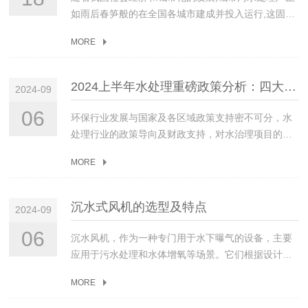
以上。3、曝气沉砂池(a)、运行与设备管理a）操作人
9、电导率电导率：是在一定温度下，截面积为1平方
(25℃)＞10×1000000Ω.cm，含盐量＜0.1mg/l。理想
算，即3千克/方，根据好氧池池容算即需要干污泥量
如雨后春笋般的在全国各城市建成并投入运行,这固然
水质情况和所要达到的处理后水质来进行优选，即配
员根据水量的变化，调节沉砂池进水阀门，保持沉砂
厘米，相距为1厘米的两平行电极之间溶液的电导。可
纯水(理论上)电导率为0.05μs/cm，电阻率(25℃)为
3*1000=3000千克。干污泥一般采用的是脱水机压滤
对防治我国的水污染问题起到了积极作用,但一个潜在
合使用达到较佳效果；1)酸碱类：调整水的pH，如石
池进水符合设计流速。b）沉砂池的吸砂泵，应根据水
以间接表示水中溶解盐的含量。10、电阻率：也是一
18.3×1000000μs/cm。15.除氧水：也称脱氧水，脱
后的污泥，含水率在75-85%之间，一般按80%算，故
MORE
的问题随之产生,即污泥的处置与处理问题。污泥是污
灰、硫酸等2)加大矾花的粒度和结实性：如活化硅酸
量的变化进行操作，不得随意停止运行。c）沉砂池根
个反映水的导电能力的一个指标，水的电阻率越大，
除水中的溶解氧，一般用于锅炉用水。16.微滤：MF
需要的脱水后干污泥量为3000/20%=15000千克=15
水处理后的附属品,由于污水处理量的增加,必然导致污
（SiO2nH2O）、骨胶、高分子絮凝剂3)氧化剂类：
据积砂量定时排砂，积砂高度不得超过设计高度。d）
水的导电能力越差，水中所含的离子就越少。它的常
又称微孔过滤，属于精密过滤。微滤能够过滤掉溶液
吨。故本次投脱水后污泥15吨。主要优点：投加数量
泥数量的增加,而污泥处理和处置技术在我国还刚刚起
破坏干扰混凝的物质，如有机物。如投加Cl2、O3
操作吸砂机符合下列规定：①吸砂机械每日至少运行1
2024上半年水处理重磅政策分析：四大趋势，关注水行业发展“破局出口”！
用单位是MΩ.CM。它同电导率之间是倒数关系。例
中的微米级或纳米级的微粒和细菌。17.超滤：UF，
2024-09
较少，运输方便。缺点：一般脱泥会加有絮凝剂，不
步,并且污泥中含有大量的有害物质(重金属)及细菌、
次（见吸砂机运行规定，附后），操作人员现场室外
如：水的电导率是0.2μs/cm,则它的电阻率就是
以压力为推动力的膜分离技术之一。以大分子与小分
利于培养，另外干污泥投加时需要激活。A/O法投加
各种寄生虫卵、大量的病原微生物等。因此,了解国内
06
监视。②吸砂机械工作完毕，将其恢复到待工作状
环保行业发展与国家及各区域政策支持密不可分，水
1/0.2=5（MΩ.CM）。11、TDS（溶解性总固体）：
子分离为目的，膜孔径在20－1000A°之间。18.纳
污泥时需要把A池容积也算到好氧池容积内。二、采用
外污泥研究现状及进展,对寻找合理的污泥处理、处置
态。e）沉砂池上的电气设备做好防潮湿、抗腐蚀处
处理行业的政策导向及财政支持，对水治理项目的开
是滤除悬浮物（SS）与胶体并蒸发看全部水分后的剩
滤：NF，是一种介于反渗透和超滤之间的压力驱动膜
好氧池混合液投加如条件允许可以拉同类污水处理厂
方式,并充分利用污泥中的资源,使之达到减量化、稳定
理。f）沉砂池每运行2年，彻底清池检修一次。(b)、
展产生重大影响。在2024上半年，国家共出台25项与
余无机物。单位是ppm或mg/l，可以用TDS仪来测
分离过程，纳滤膜的孔径范围在几个纳米左右。19.渗
的好氧池混合液投加，投加量一般根据池容，投加量
化、无害化和资源化具有重要的现实意义。‍1污泥处理
MORE
安全操作a）吸砂机运行时观察每台吸砂泵出水工况。
水处理相关政策，进一步推动农村生活污水治理，开
量。它也反应了水中的离子含量。它与电导率之间一
透：渗透是水分子经半透膜扩散的现象。它由高水分
为好氧池池容2/3左右，用罐车运输。优点：污泥活性
与处置技术从目前国际上已建成运行的污泥处理处置
b）吸砂机械工作完毕后，必须将吸砂机、砂水分离器
展城市更新，加强管网建设等。这些政策将会对未来
个粗略的对应关系：对于氯化钠参考溶液来说，1ppm
子区域（即，低浓度溶液）渗入低水分子区域（即，
好，无需激活，可以大大缩短调试时间。缺点：投加
项目来看，常见的污泥处理方式有好氧发酵(堆肥)、
检查一遍。(c)、维护保养a）吸砂机械的限位装置每
水处理开展项目、实现收益产生深刻的影响。本分着
的TDS值对应2μs/cm的电导率。12、pH值：溶液中
高浓度溶液）。20.渗透压：对于两侧水溶液浓度不同
沉水式风机的选型及特点
体积较大，来回运输成本较大。三、采用二沉池浓缩
2024-09
厌氧消化、干化、焚烧。污泥处置方式有土地利用、
月调整一次。b）保持排砂管、排水渠、砂水分离器畅
重分析2024年上半年国家发布水相关重磅政策4大主
酸和碱的相对含量。pH值是水中氢离子浓度的负对数
的半透膜，为了阻止水从低浓度一侧渗透到高浓度一
污泥投加这种投加方法由于浓缩污泥浓度不好确定，
填埋、综合利用。由于国情不同，各国采用的处理方
通。c）保持沉砂池及栅渣压实机，砂水分离器周围的
要特点，以期为判断下半年市场走势提供有益借鉴。
06
（log）的度量单位。pH值分0~14挡，pH值为7.0则水
侧而在高浓度一侧施加的较小额外压强称为渗透压。
沉水风机，作为一种专门用于水下曝气的设备，主要
一般采用经验确定，一般按池容的10%投加。优点:污
式和技术也各不相同。1.1好氧发酵污泥好氧发酵技术
环境卫生。4、一体化生物反应池(a)、设备管理（1）
推进农村生活污水统一运行管理1月12日，生态环境
为中性；pH值小于7.0，则水为酸性的；pH值大于
21.反渗透：RO，反渗透就是通过人工加压将水从浓
应用于污水处理和水体增氧等场景。它们根据设计和
泥活性比投加干污泥好，运输成本适宜。缺点：投加
是利用污泥中的微生物进行发酵的一项新的生物处理
确保进水闸门正常运行，调整启闭限位装置，统一开
部、农业农村部联合发布《关于进一步推进农村生活
7.0。则水为碱性的。13、碱度：碱度是指水中能够接
溶液中压到低浓度溶液中，RO反渗透膜孔径小至纳米
工作原理的不同，可以分为几种类型。下面我将介绍
体积较干污泥多，污泥活性比好氧池混合液差。如何
技术，在实际应用中可以达到无害化、减量化、资源
启度，使各池均匀配水。（2）积极配合污水厂工艺技
污水治理的指导意见》，鼓励以县级行政区域为单
MORE
受[H+]离子与强酸进行中和反应的物质含量。水中产
级，在一定的压力下水分子可以通过RO膜，而源水中
市面上常见的沉水风机类型，并提供选型的客观建
缩短污水生化调试？对于规模较大的污水处理设施尽
化的效果，并且具有经济、实用不需外加能源、不产
术部的工艺控制的有关工作。（3）经常观察推进器运
元，推动专业化市场主体为主具体负责城乡生活污水
生碱度的物质主要由碳酸盐产生的碳酸盐碱度和碳酸
的无机盐、重金属离子、有机物、胶体、细菌、病毒
议。市面上的沉水风机类型包括：沉水式罗茨风机：
量缩短调试时间，使处理主体尽快投入正常运行，在