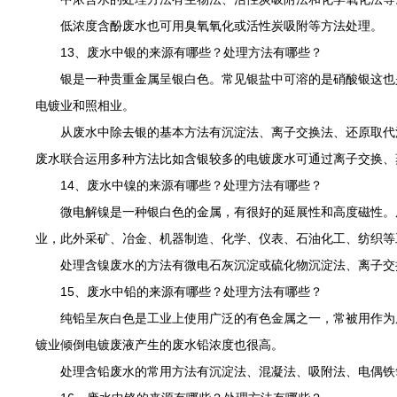
低浓度含酚废水也可用臭氧氧化或活性炭吸附等方法处理。
13、废水中银的来源有哪些？处理方法有哪些？
银是一种贵重金属呈银白色。常见银盐中可溶的是硝酸银这也是
电镀业和照相业。
从废水中除去银的基本方法有沉淀法、离子交换法、还原取代法
废水联合运用多种方法比如含银较多的电镀废水可通过离子交换、
14、废水中镍的来源有哪些？处理方法有哪些？
微电解镍是一种银白色的金属，有很好的延展性和高度磁性。废
业，此外采矿、冶金、机器制造、化学、仪表、石油化工、纺织等
处理含镍废水的方法有微电石灰沉淀或硫化物沉淀法、离子交
15、废水中铅的来源有哪些？处理方法有哪些？
纯铅呈灰白色是工业上使用广泛的有色金属之一，常被用作为原
镀业倾倒电镀废液产生的废水铅浓度也很高。
处理含铅废水的常用方法有沉淀法、混凝法、吸附法、电偶铁