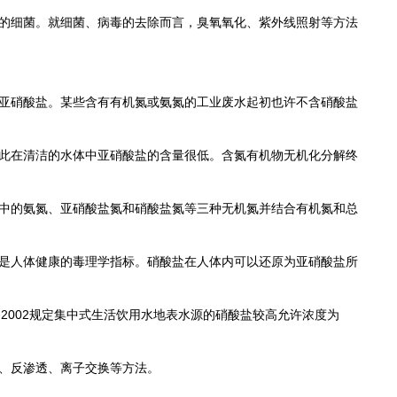
的细菌。就细菌、病毒的去除而言，臭氧氧化、紫外线照射等方法
亚硝酸盐。某些含有有机氮或氨氮的工业废水起初也许不含硝酸盐
此在清洁的水体中亚硝酸盐的含量很低。含氮有机物无机化分解终
中的氨氮、亚硝酸盐氮和硝酸盐氮等三种无机氮并结合有机氮和总
是人体健康的毒理学指标。硝酸盐在人体内可以还原为亚硝酸盐所
-2002规定集中式生活饮用水地表水源的硝酸盐较高允许浓度为
、反渗透、离子交换等方法。