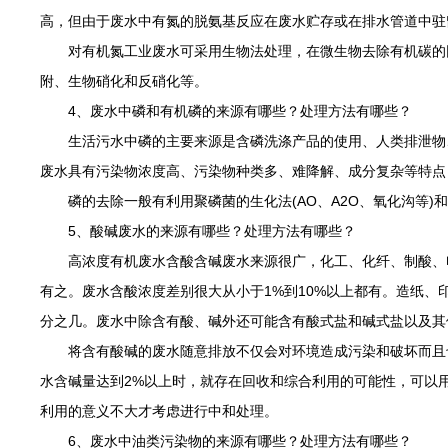
高，但由于废水中有氮的脱氨基反应在废水贮存或在排水管道中驻
对有机氮工业废水可采用生物法处理，在微生物去除有机碳的同
附、生物硝化和反硝化等。
4、废水中磷和有机磷的来源有哪些？处理方法有哪些？
生活污水中磷的主要来源是含磷洗涤产品的使用、人类排泄物、
废水具有污染物浓度高、污染物种类多、难降解、成分复杂等特点
磷的去除一般有利用聚磷菌的生化法(AO、A2O、氧化沟等)和
5、酸碱废水的来源有哪些？处理方法有哪些？
高浓度有机废水含酸含碱废水来源很广，化工、化纤、制酸、电
有之。废水含酸浓度差别很大从小于1%到10%以上都有。造纸
分之几。废水中除含有酸、碱外还可能含有酸式盐和碱式盐以及其
将含有酸碱的废水随意排放不仅会对环境造成污染和破坏而且也
水含碱量达到2%以上时，就存在回收和综合利用的可能性，可以
利用的意义不大才考虑进行中和处理。
6、废水中油类污染物的来源有哪些？处理方法有哪些？