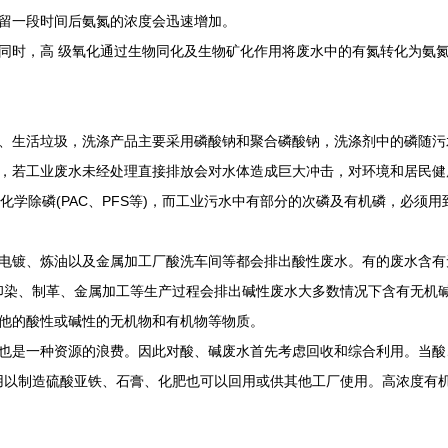
留一段时间后氨氮的浓度会迅速增加。
时，高 级氧化通过生物同化及生物矿化作用将废水中的有氮转化为氨氮
生活垃圾，洗涤产品主要采用磷酸钠和聚合磷酸钠，洗涤剂中的磷随污
，若工业废水未经处理直接排放会对水体造成巨大冲击，对环境和居民健
化学除磷(PAC、PFS等)，而工业污水中有部分的次磷及有机磷，必须用
镀、炼油以及金属加工厂酸洗车间等都会排出酸性废水。有的废水含有
、印染、制革、金属加工等生产过程会排出碱性废水大多数情况下含有无机
他的酸性或碱性的无机物和有机物等物质。
是一种资源的浪费。因此对酸、碱废水首先考虑回收和综合利用。当酸、
用以制造硫酸亚铁、石膏、化肥也可以回用或供其他工厂使用。高浓度有机