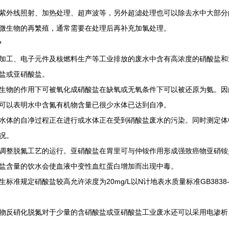
外线照射、加热处理、超声波等，另外超滤处理也可以除去水中大部分
微生物的再繁殖，通常需要在处理后再补充加氯处理。
？
工、电子元件及核燃料生产等工业排放的废水中含有高浓度的硝酸盐和
盐或亚硝酸盐。
物的作用下可被氧化成硝酸盐在缺氧或无氧条件下可以被还原为氨。因
可以表明水中含氮有机物含量已很少水体已达到自净。
体的自净过程正在进行或水体正在受到硝酸盐废水的污染。同时测定体
况。
整脱氮工艺的运行。亚硝酸盐在胃里可与仲铵作用形成强致癌物亚硝铵
盐含量的饮水会使血液中变性血红蛋白增加而出现中毒。
规定硝酸盐较高允许浓度为20mg/L以N计地表水质量标准GB3838
反硝化脱氮对于少量的含硝酸盐或亚硝酸盐工业废水还可以采用电渗析