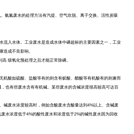
。氨氮废水的处理方法有汽提、空气吹脱、离子交换、活性炭吸
水流入水体。工业废水是造成水体中磷超标的主要因素之一，工业
康造成不良影响。
到高 级氧化预处理之后才能正常除磷。
无机酸如硫酸、盐酸等有的则含有蚁酸、醋酸等有机酸有的则兼而
碱，也有些废水含有有机碱。某些废水的含碱浓度很高较高可达百
碱废水浓度较高时，例如含酸废水含酸量达到4%以上、含碱废
废水浓度低于4%的酸性废水和浓度低于2%的碱性废水因为回收