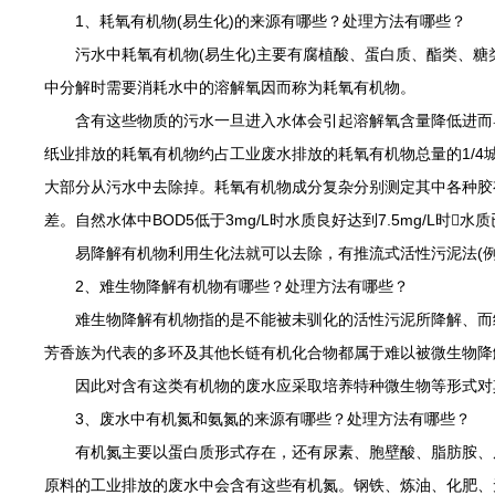
1、耗氧有机物(易生化)的来源有哪些？处理方法有哪些？
污水中耗氧有机物(易生化)主要有腐植酸、蛋白质、酯类、糖类
中分解时需要消耗水中的溶解氧因而称为耗氧有机物。
含有这些物质的污水一旦进入水体会引起溶解氧含量降低进而导
纸业排放的耗氧有机物约占工业废水排放的耗氧有机物总量的1/
大部分从污水中去除掉。耗氧有机物成分复杂分别测定其中各种胶有
差。自然水体中BOD5低于3mg/L时水质良好达到7.5mg/L时
易降解有机物利用生化法就可以去除，有推流式活性污泥法(例如曝
2、难生物降解有机物有哪些？处理方法有哪些？
难生物降解有机物指的是不能被未驯化的活性污泥所降解、而经
芳香族为代表的多环及其他长链有机化合物都属于难以被微生物降
因此对含有这类有机物的废水应采取培养特种微生物等形式对其进
3、废水中有机氮和氨氮的来源有哪些？处理方法有哪些？
有机氮主要以蛋白质形式存在，还有尿素、胞壁酸、脂肪胺、尿
原料的工业排放的废水中会含有这些有机氮。钢铁、炼油、化肥、