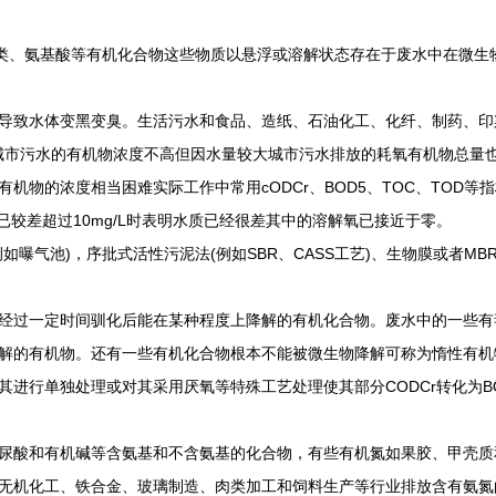
、氨基酸等有机化合物这些物质以悬浮或溶解状态存在于废水中在微生物
致水体变黑变臭。生活污水和食品、造纸、石油化工、化纤、制药、印
4城市污水的有机物浓度不高但因水量较大城市污水排放的耗氧有机物总量
机物的浓度相当困难实际工作中常用cODCr、BOD5、TOC、TOD
水质已较差超过10mg/L时表明水质已经很差其中的溶解氧已接近于零。
气池)，序批式活性污泥法(例如SBR、CASS工艺)、生物膜或者MB
过一定时间驯化后能在某种程度上降解的有机化合物。废水中的一些有
解的有机物。还有一些有机化合物根本不能被微生物降解可称为惰性有机
行单独处理或对其采用厌氧等特殊工艺处理使其部分CODCr转化为B
酸和有机碱等含氨基和不含氨基的化合物，有些有机氮如果胶、甲壳质
无机化工、铁合金、玻璃制造、肉类加工和饲料生产等行业排放含有氨氮