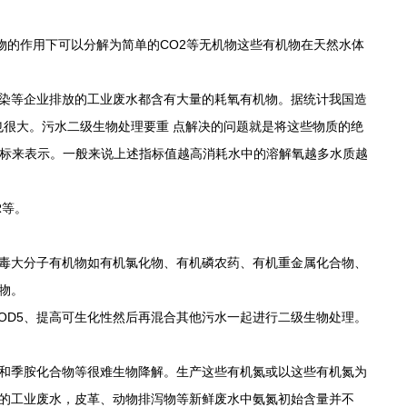
的作用下可以分解为简单的CO2等无机物这些有机物在天然水体
染等企业排放的工业废水都含有大量的耗氧有机物。据统计我国造
也很大。污水二级生物处理要重 点解决的问题就是将这些物质的绝
等指标来表示。一般来说上述指标值越高消耗水中的溶解氧越多水质越
R等。
毒大分子有机物如有机氯化物、有机磷农药、有机重金属化合物、
物。
OD5、提高可生化性然后再混合其他污水一起进行二级生物处理。
和季胺化合物等很难生物降解。生产这些有机氮或以这些有机氮为
的工业废水，皮革、动物排泻物等新鲜废水中氨氮初始含量并不