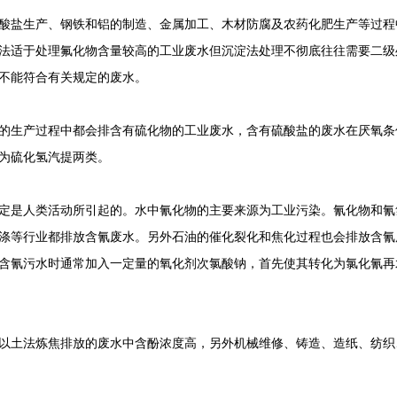
盐生产、钢铁和铝的制造、金属加工、木材防腐及农药化肥生产等过程
适于处理氟化物含量较高的工业废水但沉淀法处理不彻底往往需要二级
不能符合有关规定的废水。
生产过程中都会排含有硫化物的工业废水，含有硫酸盐的废水在厌氧条
为硫化氢汽提两类。
是人类活动所引起的。水中氰化物的主要来源为工业污染。氰化物和氰
涤等行业都排放含氰废水。另外石油的催化裂化和焦化过程也会排放含氰
氰污水时通常加入一定量的氧化剂次氯酸钠，首先使其转化为氯化氰再
土法炼焦排放的废水中含酚浓度高，另外机械维修、铸造、造纸、纺织
。