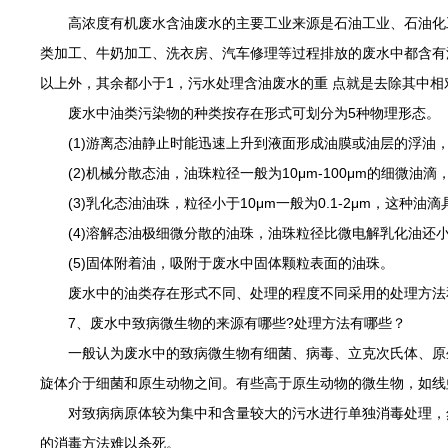
高浓度有机废水含油废水的主要工业来源是石油工业、石油化工
类加工、牛奶加工、洗衣房、汽车修理等过程排放的废水中都含有油
以上外，其余都小于1，污水处理含油废水的重 点就是去除其中
废水中油类污染物的种类按存在形式可划分为5种物理形态。
(1)游离态油静止时能迅速上升到液面形成油膜或油层的浮油，这
(2)机械分散态油，油珠粒径一般为10μm-100μm的细微
(3)乳化态油油珠，粒径小于10μm一般为0.1-2μm，这种
(4)溶解态油极细微分散的油珠，油珠粒径比微电解乳化油还小
(5)固体附着油，吸附于废水中固体颗粒表面的油珠。
废水中的油类存在形式不同、处理的程度不同采用的处理方法和
7、废水中致病微生物的来源有哪些?处理方法有哪些？
一般认为废水中的致病微生物有细菌、病毒、立克次氏体、原生
旋体介于细菌和原生动物之间。有些高于原生动物的微生物，如线
对致病病原体较为集中和含量较大的污水进行单独消毒处理，然
的消毒方法难以杀死。