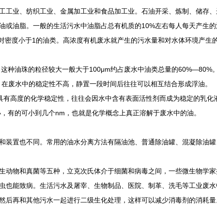
工业、纺织工业、金属加工业和食品加工业。石油开采、炼制、储存、
或油脂。一般的生活污水中油脂占总有机质的10%左右每人每天产生的油
相对密度小于1的油类。高浓度有机废水就产生的污水量和对水体环境产生
种油珠的粒径较大一般大于100μm约占废水中油类总量的60%—80%
油滴，在废水中的稳定性不高，静置一段时间后往往可以相互结合形成浮油。
油滴具有高度的化学稳定性，往往会因水中含有表面活性剂而成为稳定的乳化
，有的可小到几个nm，也就是化学概念上真正溶解于废水中的油。
装置也不同。常用的油水分离方法有隔油池、普通除油罐、混凝除油罐
动物和真菌等五种，立克次氏体介于细菌和病毒之间，一些微生物学家
虫也能致病。生活污水及屠宰、生物制品、医院、制革、洗毛等工业废水
后再和其他污水一起进行二级生化处理，这样可以减少消毒剂的消耗量