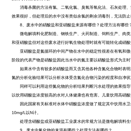
消毒杀菌的方法有氯、二氧化氯、臭氧等氧化法、石灰处理、紫
效果很好，但处理后的水中没有类似余氯的剩余消毒剂，无法防止
8、废水中的硝酸盐和亚硝酸盐来源有哪些？处理方法有哪些
微电解填料化肥制造、钢铁生产、火药制造、饲料生产、肉类加
和亚硝酸盐但对这些废水进行好氧生物处理时就有可能转化成硝酸
亚硝酸盐是氮循环的中间产物在水中的稳定性很差在有氧和微生
阶段的代表产物是硝酸盐因此当水中的氮主要以硝酸盐形式为主时
如果水中含有较多的硝酸盐而又含其他各种含氮化合物时表明水
氮的分析化验结果可以分析水体受含氮化合物污染的程度和自净状
同样可以利用这些氮化物的分析结果判断污水处理的效果指导调
以饮用硝酸盐浓度较高的水对人体健康也有危害。儿童饮用高硝酸
因此国家有关标准对水体中硝酸盐浓度做了规定其中饮用水卫生标准
10mg/L以N计。
处理含硝酸盐或亚硝酸盐工业废水的常规方法是微电解填料生物
9、废水中氟化物的来源有哪些？处理方法有哪些？