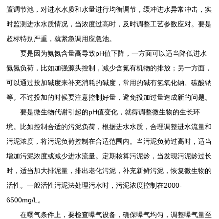
置调节池，对进水水质和水量进行均衡调节，缓冲进水异常冲击，实
时监测进水水质情况，当浓度过高时，及时调整工艺参数应对。要是
超标特别严重，就紧急调用应急池。
要是因为氨氮含量高导致pH值下降，一方面可以适当降低进水
氨氮负荷，比如加强源头控制，减少含氮有机物的排放；另一方面，
可以通过投加碱度来补充消耗的碱度，常用的碱有氢氧化钠、碳酸钠
等。不过投加的时候要注意控制好量，避免投加过量造成新的问题。
要是微生物代谢引起的pH值变化，就得调整微生物的生长环
境。比如控制合适的污泥负荷，根据进水水质，合理调整进水流量和
污泥浓度，将污泥负荷控制在合适范围内。当污泥负荷过高时，适当
增加污泥浓度或减少进水流量。定期核算污泥龄，当发现污泥龄过长
时，适当加大排泥量，排出老化污泥，补充新鲜污泥，恢复微生物的
活性。一般活性污泥法处理污水时，污泥浓度控制在2000-
6500mg/L。
在曝气条件上，要检查曝气设备，确保曝气均匀，调整曝气量至