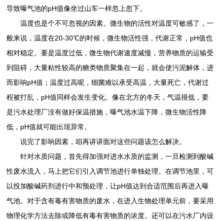
导致曝气池的pH值像坐过山车一样忽上忽下。
温度也是个不可忽视的因素。微生物的活性对温度可敏感了，一
般来说，温度在20-30℃的时候，微生物活性强，代谢正常，pH值也
相对稳定。要是温度过低，微生物代谢速度减慢，营养物质的运输受
到阻碍，大量粘性较高的糖类物质聚集在一起，就会使污泥解体，进
而影响pH值；温度过高呢，细菌难以承受高温，大量死亡，代谢过
程被打乱，pH值同样会发生变化。像在北方的冬天，气温很低，要
是污水处理厂没有做好保温措施，曝气池水温下降，微生物活性降
低，pH值就可能出现异常。
说完了影响因素，咱再讲讲面对这些问题该怎么解决。
针对水质问题，首先得加强对进水水质的监测，一旦检测到酸碱
性废水流入，马上把它们引入调节池进行单独处理。在调节池里，可
以投加酸碱药剂进行中和预处理，让pH值达到合适范围后再进入曝
气池。对于含有毒有害物质的废水，在进入生物处理单元前，要采用
物理化学方法去除或降低有毒有害物质的浓度。还可以在污水厂内设