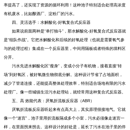
率提高了，还实现了资源的循环利用！这种池子特别适合处理高浓度
有机废水，比如酿酒厂、淀粉厂的污水。
四、灵活选手：水解酸化-好氧复合式反应器
如果说前面两种是“单打独斗”，那水解酸化-好氧复合式反应器就
是“组队作战”。它把水解酸化和后续的好氧处理（也就是需要氧气参
与的处理过程）集成在一个反应器里，中间用隔板或者特殊的填料区
分开。
污水先进水解酸化区“瘦身”，变成小分子有机物，接着直接“转
场”到好氧区，被好氧微生物彻底分解。这种设计节省了占地面积，
减少了管道连接，还能提高整体处理效率，特别适合场地有限的污水
处理厂。像一些城镇生活污水处理站，就经常用这种复合式反应器。
五、高 效能代表：厌氧折流板反应器（ABR）
厌氧折流板反应器听起来有点高大上，其实原理很接地气。它就
像一个“迷宫”，池子里用折流板隔成多个小室，污水必须像走迷宫一
样，在里面拐来拐去。这样设计的好处是，延长了污水在池子里的停