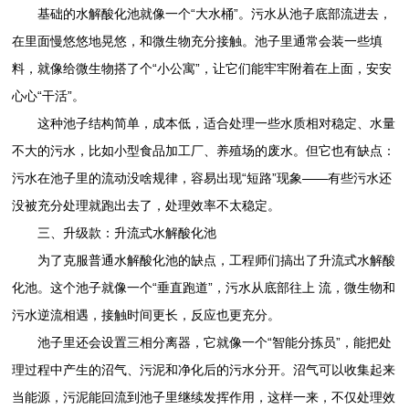
基础的水解酸化池就像一个“大水桶”。污水从池子底部流进去，
在里面慢悠悠地晃悠，和微生物充分接触。池子里通常会装一些填
料，就像给微生物搭了个“小公寓”，让它们能牢牢附着在上面，安安
心心“干活”。
这种池子结构简单，成本低，适合处理一些水质相对稳定、水量
不大的污水，比如小型食品加工厂、养殖场的废水。但它也有缺点：
污水在池子里的流动没啥规律，容易出现“短路”现象——有些污水还
没被充分处理就跑出去了，处理效率不太稳定。
三、升级款：升流式水解酸化池
为了克服普通水解酸化池的缺点，工程师们搞出了升流式水解酸
化池。这个池子就像一个“垂直跑道”，污水从底部往上 流，微生物和
污水逆流相遇，接触时间更长，反应也更充分。
池子里还会设置三相分离器，它就像一个“智能分拣员”，能把处
理过程中产生的沼气、污泥和净化后的污水分开。沼气可以收集起来
当能源，污泥能回流到池子里继续发挥作用，这样一来，不仅处理效